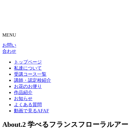
MENU
お問い
合わせ
トップページ
私達について
受講コース一覧
講師・認定校紹介
お花のお便り
作品紹介
お知らせ
よくある質問
動画で見るAFAF
About.2
学べるフランスフローラルアー