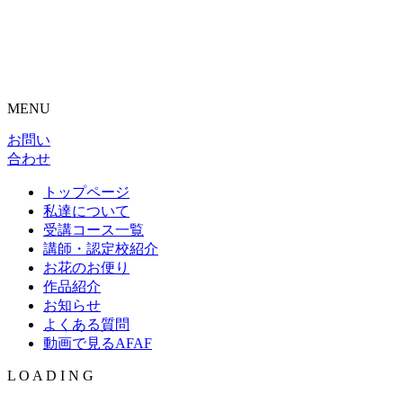
MENU
お問い
合わせ
トップページ
私達について
受講コース一覧
講師・認定校紹介
お花のお便り
作品紹介
お知らせ
よくある質問
動画で見るAFAF
L
O
A
D
I
N
G