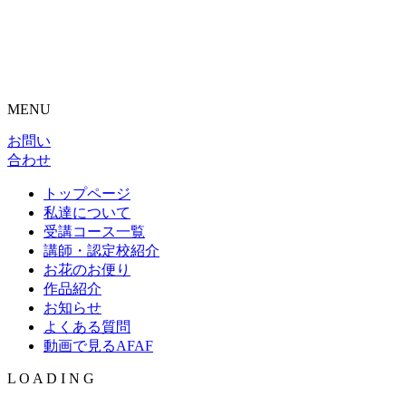
MENU
お問い
合わせ
トップページ
私達について
受講コース一覧
講師・認定校紹介
お花のお便り
作品紹介
お知らせ
よくある質問
動画で見るAFAF
L
O
A
D
I
N
G