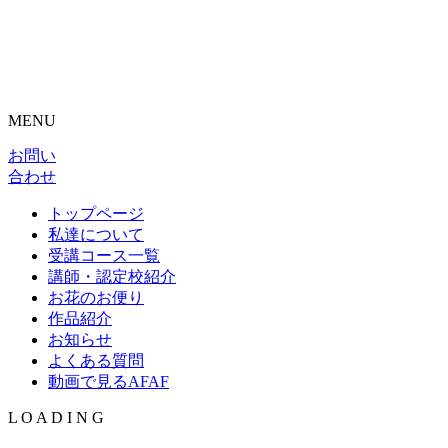
MENU
お問い
合わせ
トップページ
私達について
受講コース一覧
講師・認定校紹介
お花のお便り
作品紹介
お知らせ
よくある質問
動画で見るAFAF
L
O
A
D
I
N
G