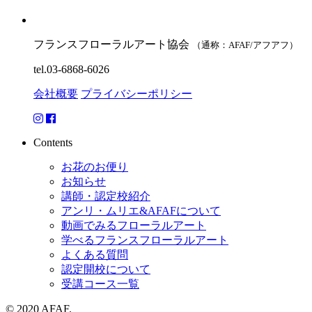
フランスフローラルアート協会
（通称：AFAF/アフアフ）
tel.03-6868-6026
会社概要
プライバシーポリシー
Contents
お花のお便り
お知らせ
講師・認定校紹介
アンリ・ムリエ&AFAFについて
動画でみるフローラルアート
学べるフランスフローラルアート
よくある質問
認定開校について
受講コース一覧
© 2020 AFAF.