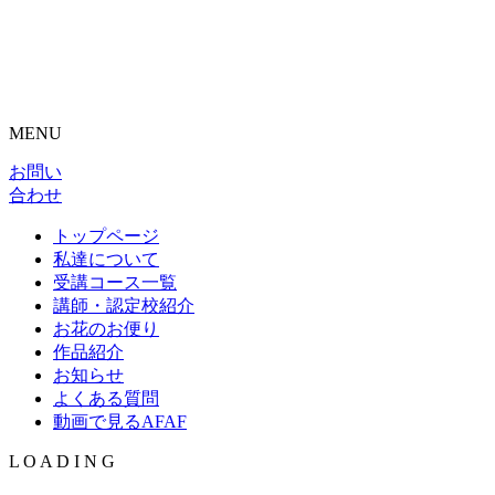
MENU
お問い
合わせ
トップページ
私達について
受講コース一覧
講師・認定校紹介
お花のお便り
作品紹介
お知らせ
よくある質問
動画で見るAFAF
L
O
A
D
I
N
G