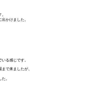
す。
に出かけました。
でいる感じです。
場まで来ましたが、
した。
。