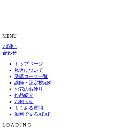
MENU
お問い
合わせ
トップページ
私達について
受講コース一覧
講師・認定校紹介
お花のお便り
作品紹介
お知らせ
よくある質問
動画で見るAFAF
L
O
A
D
I
N
G