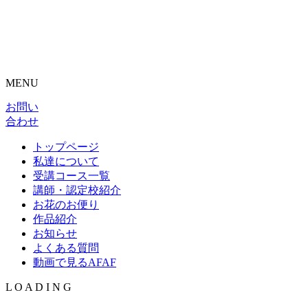
MENU
お問い
合わせ
トップページ
私達について
受講コース一覧
講師・認定校紹介
お花のお便り
作品紹介
お知らせ
よくある質問
動画で見るAFAF
L
O
A
D
I
N
G