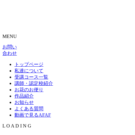
MENU
お問い
合わせ
トップページ
私達について
受講コース一覧
講師・認定校紹介
お花のお便り
作品紹介
お知らせ
よくある質問
動画で見るAFAF
L
O
A
D
I
N
G